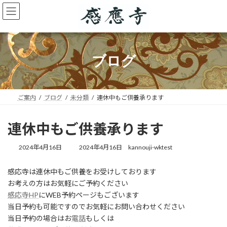
コ
ナ
ン
ビ
テ
ゲ
ン
ー
ツ
シ
へ
ョ
ブログ
ス
ン
キ
に
ッ
移
プ
動
ご案内
ブログ
未分類
連休中もご供養承ります
連休中もご供養承ります
最
2024年4月16日
2024年4月16日
kannouji-wktest
終
更
感応寺は連休中もご供養をお受けしております
新
お考えの方はお気軽にご予約ください
日
時
感応寺HP
にWEB予約ページもございます
:
当日予約も可能ですのでお気軽にお問い合わせください
当日予約の場合はお
電話
もしくは