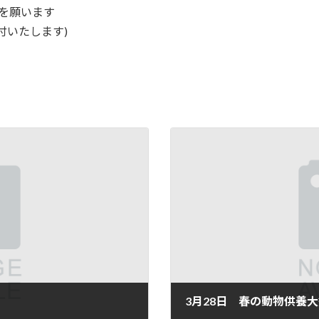
息を願います
付いたします)
3月28日 春の動物供養