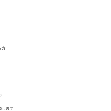
る方
方
願します