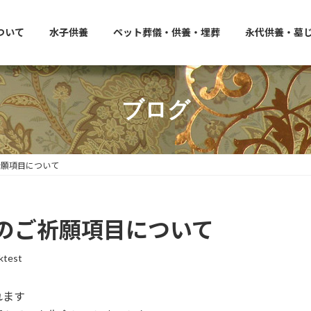
ついて
水子供養
ペット葬儀・供養・埋葬
永代供養・墓
ブログ
祈願項目について
のご祈願項目について
ktest
れます