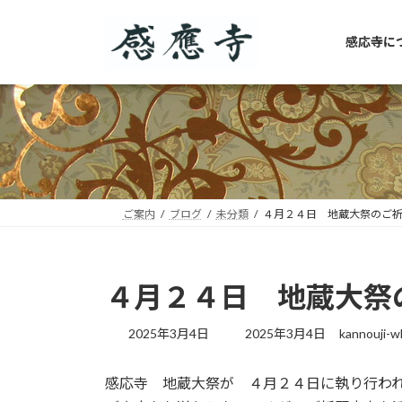
コ
ナ
ン
ビ
感応寺に
テ
ゲ
ン
ー
ツ
シ
へ
ョ
ス
ン
キ
に
ッ
移
プ
動
ご案内
ブログ
未分類
４月２４日 地蔵大祭のご
４月２４日 地蔵大祭
最
2025年3月4日
2025年3月4日
kannouji-w
終
更
感応寺 地蔵大祭が ４月２４日に執り行わ
新