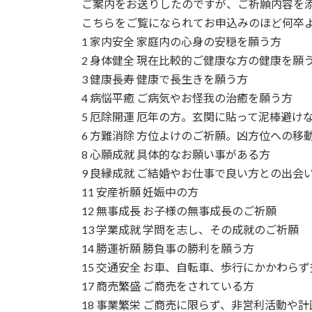
日
ご案内をお送りしたのですが、ご祈願内容を
時
こちらをご覧になられてお申込みのほど何卒
:
1 家内安全 家庭内の心身の安穏を願う方
2 身体健全 現在比較的ご健康な方の健康を願
3 健康長寿 健康で長生きを願う方
4 病悩平癒 ご病気やお怪我の治癒を願う方
5 厄除開運 厄年の方。玄関に貼って泥棒避け
6 方難消除 方位よけのご祈願。凶方位への移
8 心願成就 具体的なお願い事がある方
9 良縁成就 ご結婚やお仕事で良い方との出会い
11 安産祈願 妊娠中の方
12 無事成長 お子様の無事成長のご祈願
13 学業成就 学問を志し、その成就のご祈願
14 勝運祈願 勝負事の勝利を願う方
15 交通安全 お車、自転車、歩行にかかわらず
17 商売繁盛 ご商売をされている方
18 事業繁栄 ご商売に限らず、非営利活動や計